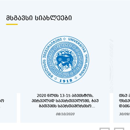
ᲛᲡᲒᲐᲕᲡᲘ ᲡᲘᲐᲮᲚᲔᲔᲑᲘ
2020 ᲬᲚᲘᲡ 13-15 ᲐᲒᲕᲘᲡᲢᲝᲡ,
ᲗᲡᲣ 
ᲠᲝ
ᲞᲘᲠᲕᲔᲚᲐᲓ ᲡᲐᲥᲐᲠᲗᲕᲔᲚᲝᲨᲘ, ᲑᲐᲣ
ᲤᲡᲘ
ᲑᲐᲗᲣᲛᲘᲡ ᲡᲐᲔᲠᲗᲐᲨᲝᲠᲘᲡᲝ
ᲓᲐᲘᲜ
)
ᲣᲜᲘᲕᲔᲠᲡᲘᲢᲔᲢᲘᲡ ᲝᲠᲒᲐᲜᲘᲖᲔᲑᲘᲗ
08/10/2020
30/09
ᲛᲔᲓᲘᲪᲘᲜᲘᲡ ᲤᲐᲙᲣᲚᲢᲔᲢᲘᲡ
ᲡᲢᲣᲓᲔᲜᲢᲔᲑᲘᲡᲗᲕᲘᲡ ᲡᲐᲖᲐᲤᲮᲣᲚᲝ
ᲡᲙᲝᲚᲐ ,, CADAVER WORKSHOP“