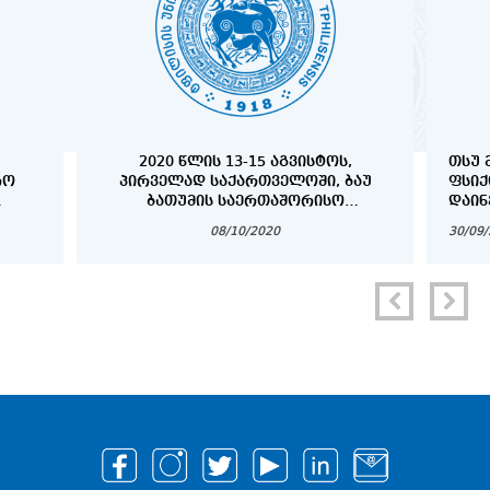
2020 ᲬᲚᲘᲡ 13-15 ᲐᲒᲕᲘᲡᲢᲝᲡ,
ᲗᲡᲣ 
ᲠᲝ
ᲞᲘᲠᲕᲔᲚᲐᲓ ᲡᲐᲥᲐᲠᲗᲕᲔᲚᲝᲨᲘ, ᲑᲐᲣ
ᲤᲡᲘ
ᲑᲐᲗᲣᲛᲘᲡ ᲡᲐᲔᲠᲗᲐᲨᲝᲠᲘᲡᲝ
ᲓᲐᲘᲜ
)
ᲣᲜᲘᲕᲔᲠᲡᲘᲢᲔᲢᲘᲡ ᲝᲠᲒᲐᲜᲘᲖᲔᲑᲘᲗ
08/10/2020
30/09
ᲛᲔᲓᲘᲪᲘᲜᲘᲡ ᲤᲐᲙᲣᲚᲢᲔᲢᲘᲡ
ᲡᲢᲣᲓᲔᲜᲢᲔᲑᲘᲡᲗᲕᲘᲡ ᲡᲐᲖᲐᲤᲮᲣᲚᲝ
ᲡᲙᲝᲚᲐ ,, CADAVER WORKSHOP“
ᲒᲐᲘᲛᲐᲠᲗᲐ.