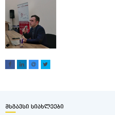
ᲛᲡᲒᲐᲕᲡᲘ ᲡᲘᲐᲮᲚᲔᲔᲑᲘ