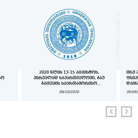
2020 ᲬᲚᲘᲡ 13-15 ᲐᲒᲕᲘᲡᲢᲝᲡ,
ᲗᲡᲣ 
ᲠᲝ
ᲞᲘᲠᲕᲔᲚᲐᲓ ᲡᲐᲥᲐᲠᲗᲕᲔᲚᲝᲨᲘ, ᲑᲐᲣ
ᲤᲡᲘ
ᲑᲐᲗᲣᲛᲘᲡ ᲡᲐᲔᲠᲗᲐᲨᲝᲠᲘᲡᲝ
ᲓᲐᲘᲜ
)
ᲣᲜᲘᲕᲔᲠᲡᲘᲢᲔᲢᲘᲡ ᲝᲠᲒᲐᲜᲘᲖᲔᲑᲘᲗ
08/10/2020
30/09
ᲛᲔᲓᲘᲪᲘᲜᲘᲡ ᲤᲐᲙᲣᲚᲢᲔᲢᲘᲡ
ᲡᲢᲣᲓᲔᲜᲢᲔᲑᲘᲡᲗᲕᲘᲡ ᲡᲐᲖᲐᲤᲮᲣᲚᲝ
ᲡᲙᲝᲚᲐ ,, CADAVER WORKSHOP“
ᲒᲐᲘᲛᲐᲠᲗᲐ.