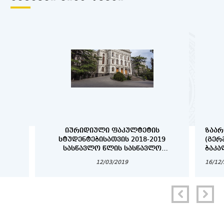
ᲘᲣᲠᲘᲓᲘᲣᲚᲘ ᲤᲐᲙᲣᲚᲢᲔᲢᲘᲡ
ᲖᲐᲐᲠ
ᲡᲢᲣᲓᲔᲜᲢᲔᲑᲘᲡᲐᲗᲕᲘᲡ 2018-2019
(ᲒᲔᲠ
ᲡᲐᲡᲬᲐᲕᲚᲝ ᲬᲚᲘᲡ ᲡᲐᲡᲬᲐᲕᲚᲝ
ᲑᲐᲙᲐ
ᲞᲠᲝᲪᲔᲡᲘᲡ ᲕᲐᲓᲔᲑᲘ
ᲓᲐ Დ
12/03/2019
16/12
ᲡᲢᲣᲓ