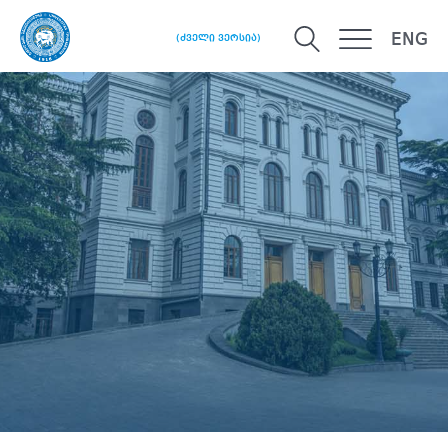
ENG
(ძველი ვერსია)
მთავარი
პროფესორ ზურაბ ჭუმბურიძის დაბადებიდან
100 წლისთავისადმი მიძღვნილი XX საფაკულტეტო
სამეცნიერო კონფერენცია