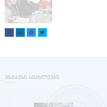
ᲛᲡᲒᲐᲕᲡᲘ ᲡᲘᲐᲮᲚᲔᲔᲑᲘ