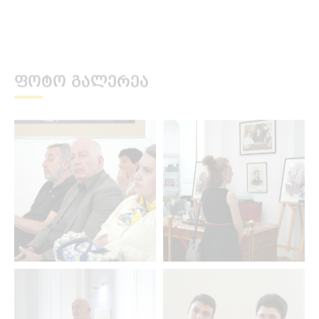
ᲤᲝᲢᲝ ᲒᲐᲚᲔᲠᲔᲐ