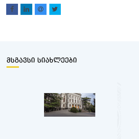
ᲛᲡᲒᲐᲕᲡᲘ ᲡᲘᲐᲮᲚᲔᲔᲑᲘ