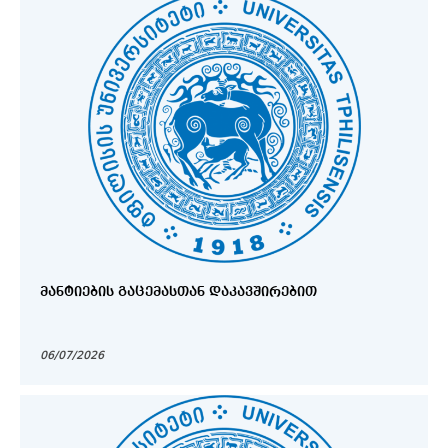
ᲛᲐᲜᲢᲘᲔᲑᲘᲡ ᲒᲐᲪᲔᲛᲐᲡᲗᲐᲜ ᲓᲐᲙᲐᲕᲨᲘᲠᲔᲑᲘᲗ
06/07/2026