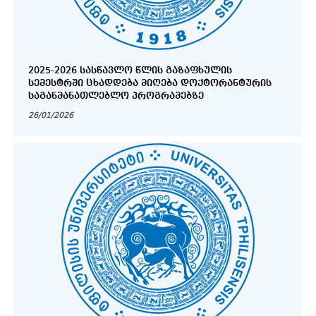
2025-2026 ᲡᲐᲡᲬᲐᲕᲚᲝ ᲬᲚᲘᲡ ᲒᲐᲖᲐᲤᲮᲣᲚᲘᲡ
ᲡᲔᲛᲔᲡᲢᲠᲨᲘ ᲪᲮᲐᲓᲓᲔᲑᲐ ᲛᲘᲦᲔᲑᲐ ᲓᲝᲥᲢᲝᲠᲐᲜᲢᲣᲠᲘᲡ
ᲡᲐᲒᲐᲜᲛᲐᲜᲐᲗᲚᲔᲑᲚᲝ ᲞᲠᲝᲒᲠᲐᲛᲔᲑᲖᲔ
26/01/2026