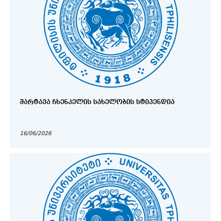
ᲨᲐᲠᲢᲐᲕᲐ ᲩᲮᲔᲜᲙᲔᲚᲘᲡ ᲡᲐᲮᲔᲚᲝᲑᲘᲡ ᲡᲢᲘᲞᲔᲜᲓᲘᲐ
16/06/2026