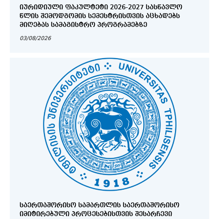
ᲘᲣᲠᲘᲓᲘᲣᲚᲘ ᲤᲐᲙᲣᲚᲢᲔᲢᲘ 2026-2027 ᲡᲐᲡᲬᲐᲕᲚᲝ
ᲬᲚᲘᲡ ᲨᲔᲛᲝᲓᲒᲝᲛᲘᲡ ᲡᲔᲛᲔᲡᲢᲠᲘᲡᲗᲕᲘᲡ ᲐᲪᲮᲐᲓᲔᲑᲡ
ᲛᲘᲦᲔᲑᲐᲡ ᲡᲐᲛᲐᲒᲘᲡᲢᲠᲝ ᲞᲠᲝᲒᲠᲐᲛᲔᲑᲖᲔ
03/08/2026
ᲡᲐᲔᲠᲗᲐᲨᲝᲠᲘᲡᲝ ᲡᲐᲛᲐᲠᲗᲚᲘᲡ ᲡᲐᲔᲠᲗᲐᲨᲝᲠᲘᲡᲝ
ᲘᲛᲘᲢᲘᲠᲔᲑᲣᲚᲘ ᲞᲠᲝᲪᲔᲡᲔᲑᲘᲡᲗᲕᲘᲡ ᲨᲔᲡᲐᲠᲩᲔᲕᲘ