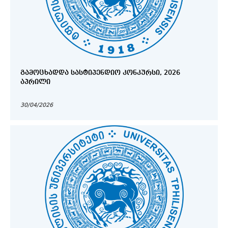
ᲒᲐᲛᲝᲪᲮᲐᲓᲓᲐ ᲡᲐᲡᲢᲘᲞᲔᲜᲓᲘᲝ ᲙᲝᲜᲙᲣᲠᲡᲘ, 2026
ᲐᲞᲠᲘᲚᲘ
30/04/2026