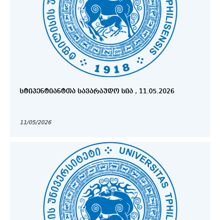
ᲡᲢᲘᲞᲔᲜᲢᲘᲐᲜᲢᲗᲐ ᲡᲐᲕᲐᲠᲐᲣᲓᲝ ᲡᲘᲐ , 11.05.2026
11/05/2026