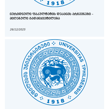
ᲘᲣᲠᲘᲓᲘᲣᲚᲘ ᲤᲐᲙᲣᲚᲢᲔᲢᲘᲡ ᲓᲔᲙᲐᲜᲘᲡ ᲐᲠᲩᲔᲕᲜᲔᲑᲘ –
ᲛᲘᲦᲔᲑᲣᲚᲘ ᲒᲐᲓᲐᲬᲧᲕᲔᲢᲘᲚᲔᲑᲐ
26/12/2025