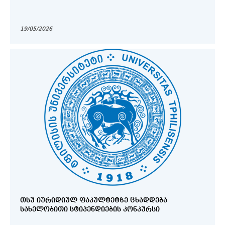
19/05/2026
ᲗᲡᲣ ᲘᲣᲠᲘᲓᲘᲣᲚ ᲤᲐᲙᲣᲚᲢᲔᲢᲖᲔ ᲪᲮᲐᲓᲓᲔᲑᲐ
ᲡᲐᲮᲔᲚᲝᲑᲘᲗᲘ ᲡᲢᲘᲞᲔᲜᲓᲘᲔᲑᲘᲡ ᲙᲝᲜᲙᲣᲠᲡᲘ