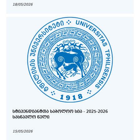
18/05/2026
ᲡᲢᲘᲞᲔᲜᲓᲘᲐᲜᲢᲗᲐ ᲡᲐᲑᲝᲚᲝᲝ ᲡᲘᲐ - 2025-2026
ᲡᲐᲡᲬᲐᲕᲚᲝ ᲬᲔᲚᲘ
15/05/2026