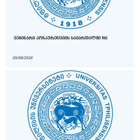
ᲕᲔᲑᲘᲜᲐᲠᲘ ᲙᲝᲜᲙᲣᲠᲔᲜᲪᲘᲘᲡ ᲡᲐᲛᲐᲠᲗᲐᲚᲨᲘ N6
05/06/2026