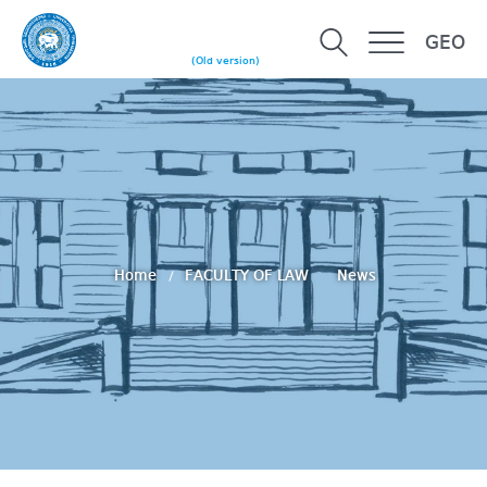
GEO
(Old version)
Home
FACULTY OF LAW
News