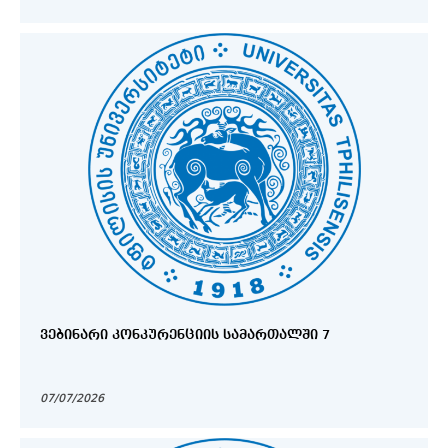
ᲕᲔᲑᲘᲜᲐᲠᲘ ᲙᲝᲜᲙᲣᲠᲔᲜᲪᲘᲘᲡ ᲡᲐᲛᲐᲠᲗᲐᲚᲨᲘ 7
07/07/2026