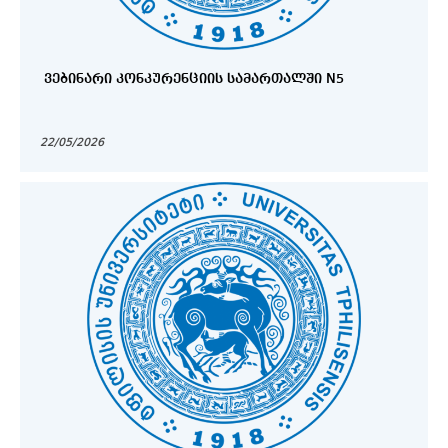
ᲕᲔᲑᲘᲜᲐᲠᲘ ᲙᲝᲜᲙᲣᲠᲔᲜᲪᲘᲘᲡ ᲡᲐᲛᲐᲠᲗᲐᲚᲨᲘ N5
22/05/2026