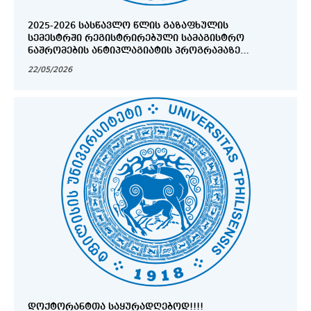
2025-2026 ᲡᲐᲡᲬᲐᲕᲚᲝ ᲬᲚᲘᲡ ᲒᲐᲖᲐᲤᲮᲣᲚᲘᲡ
ᲡᲔᲛᲔᲡᲢᲠᲨᲘ ᲠᲔᲒᲘᲡᲢᲠᲘᲠᲔᲑᲣᲚᲘ ᲡᲐᲛᲐᲒᲘᲡᲢᲠᲝ
ᲜᲐᲨᲠᲝᲛᲔᲑᲘᲡ ᲐᲜᲢᲘᲞᲚᲐᲒᲘᲐᲢᲘᲡ ᲞᲠᲝᲒᲠᲐᲛᲐᲖᲔ
ᲐᲢᲕᲘᲠᲗᲕᲘᲡ ᲓᲐ ᲬᲐᲠᲛᲝᲓᲒᲔᲜᲘᲡ ᲕᲐᲓᲔᲑᲘ
22/05/2026
ᲓᲝᲥᲢᲝᲠᲐᲜᲢᲗᲐ ᲡᲐᲧᲣᲠᲐᲓᲦᲔᲑᲝᲓ!!!!