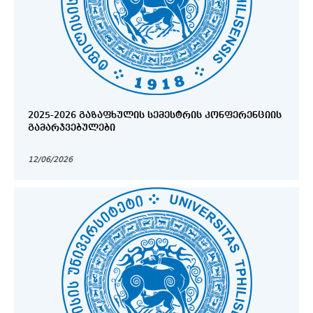
2025-2026 ᲒᲐᲖᲐᲤᲮᲣᲚᲘᲡ ᲡᲔᲛᲔᲡᲢᲠᲘᲡ ᲙᲝᲜᲤᲔᲠᲔᲜᲪᲘᲘᲡ
ᲒᲐᲛᲐᲠᲯᲕᲔᲑᲣᲚᲔᲑᲘ
12/06/2026