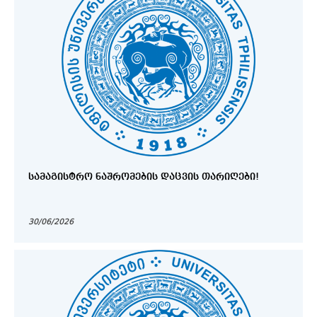
ᲡᲐᲛᲐᲒᲘᲡᲢᲠᲝ ᲜᲐᲨᲠᲝᲛᲔᲑᲘᲡ ᲓᲐᲪᲕᲘᲡ ᲗᲐᲠᲘᲦᲔᲑᲘ!
30/06/2026