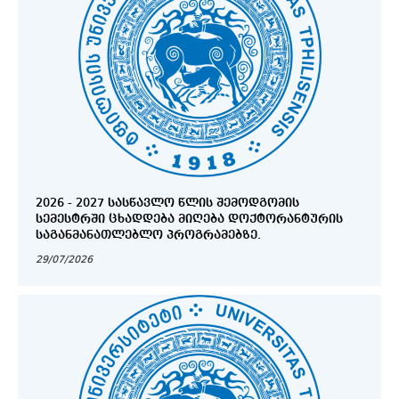
2026 - 2027 ᲡᲐᲡᲬᲐᲕᲚᲝ ᲬᲚᲘᲡ ᲨᲔᲛᲝᲓᲒᲝᲛᲘᲡ
ᲡᲔᲛᲔᲡᲢᲠᲨᲘ ᲪᲮᲐᲓᲓᲔᲑᲐ ᲛᲘᲦᲔᲑᲐ ᲓᲝᲥᲢᲝᲠᲐᲜᲢᲣᲠᲘᲡ
ᲡᲐᲒᲐᲜᲛᲐᲜᲐᲗᲚᲔᲑᲚᲝ ᲞᲠᲝᲒᲠᲐᲛᲔᲑᲖᲔ.
29/07/2026