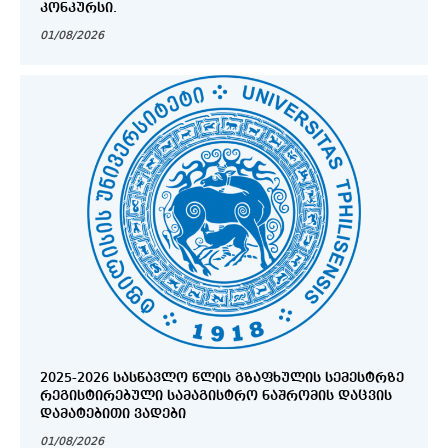
ᲙᲝᲜᲙᲣᲠᲡᲘ.
01/08/2026
2025-2026 ᲡᲐᲡᲬᲐᲕᲚᲝ ᲬᲚᲘᲡ ᲒᲖᲐᲤᲮᲣᲚᲘᲡ ᲡᲔᲛᲔᲡᲢᲠᲖᲔ
ᲠᲔᲒᲘᲡᲢᲘᲠᲔᲑᲣᲚᲘ ᲡᲐᲛᲐᲒᲘᲡᲢᲠᲝ ᲜᲐᲨᲠᲝᲛᲘᲡ ᲓᲐᲪᲕᲘᲡ
ᲓᲐᲛᲐᲢᲔᲑᲘᲗᲘ ᲕᲐᲓᲔᲑᲘ
01/08/2026