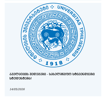
ᲐᲞᲔᲚᲐᲪᲘᲘᲡ ᲨᲔᲓᲔᲒᲔᲑᲘ - ᲡᲐᲮᲔᲚᲛᲬᲘᲤᲝ ᲡᲢᲘᲞᲔᲜᲓᲘᲔᲑᲘ
ᲡᲢᲣᲓᲔᲜᲢᲔᲑᲡ!
14/05/2026