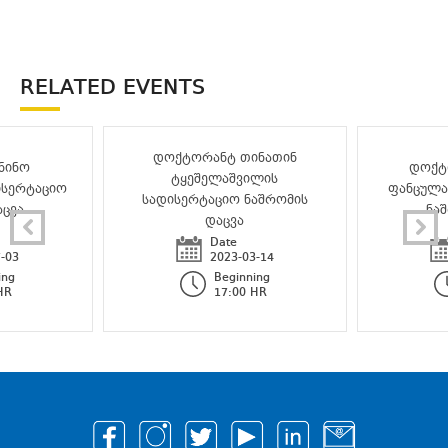
RELATED EVENTS
დოქტორანტ თინათინ
ნინო
დოქტ
ტყეშელაშვილის
ისერტაციო
ფანცულა
სადისერტაციო ნაშრომის
აცვა
ნა
დაცვა
Date
7-03
2023-03-14
ing
Beginning
HR
17:00 HR