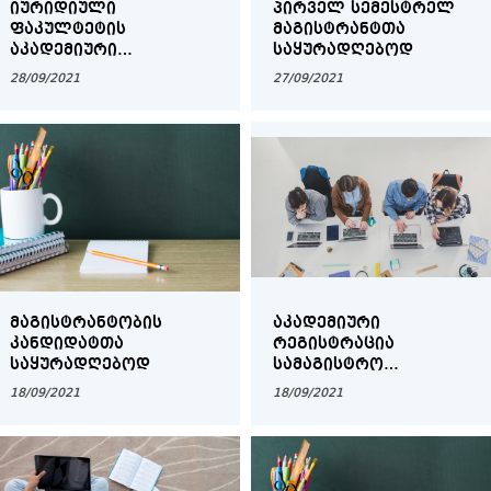
ᲘᲣᲠᲘᲓᲘᲣᲚᲘ
ᲞᲘᲠᲕᲔᲚ ᲡᲔᲛᲔᲡᲢᲠᲔᲚ
ᲤᲐᲙᲣᲚᲢᲔᲢᲘᲡ
ᲛᲐᲒᲘᲡᲢᲠᲐᲜᲢᲗᲐ
ᲐᲙᲐᲓᲔᲛᲘᲣᲠᲘ
ᲡᲐᲧᲣᲠᲐᲓᲦᲔᲑᲝᲓ
ᲞᲔᲠᲡᲝᲜᲐᲚᲘᲡ
28/09/2021
27/09/2021
ᲛᲘᲛᲐᲠᲗᲕᲐ
ᲛᲐᲒᲘᲡᲢᲠᲐᲜᲢᲝᲑᲘᲡ
ᲐᲙᲐᲓᲔᲛᲘᲣᲠᲘ
ᲙᲐᲜᲓᲘᲓᲐᲢᲗᲐ
ᲠᲔᲒᲘᲡᲢᲠᲐᲪᲘᲐ
ᲡᲐᲧᲣᲠᲐᲓᲦᲔᲑᲝᲓ
ᲡᲐᲛᲐᲒᲘᲡᲢᲠᲝ
ᲞᲠᲝᲒᲠᲐᲛᲔᲑᲖᲔ
18/09/2021
18/09/2021