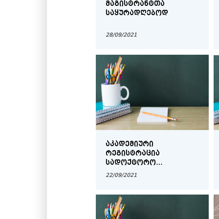
ᲛᲐᲒᲘᲡᲢᲠᲐᲜᲢᲗᲐ
ᲡᲐᲧᲣᲠᲐᲓᲦᲔᲑᲝᲓ
28/09/2021
ᲐᲙᲐᲓᲔᲛᲘᲣᲠᲘ
ᲠᲔᲒᲘᲡᲢᲠᲐᲪᲘᲐ
ᲡᲐᲓᲝᲥᲢᲝᲠᲝ
ᲞᲠᲝᲒᲠᲐᲛᲐᲖᲔ
22/09/2021