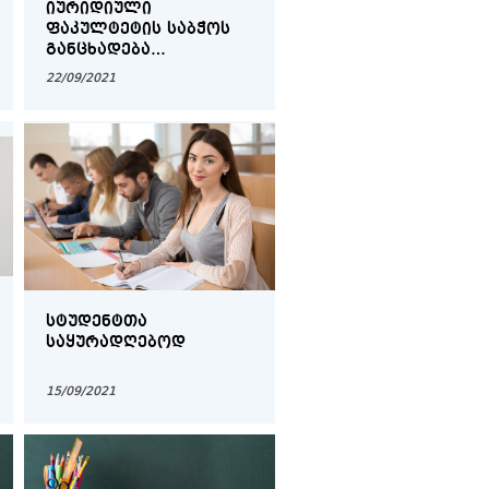
ᲘᲣᲠᲘᲓᲘᲣᲚᲘ
ᲤᲐᲙᲣᲚᲢᲔᲢᲘᲡ ᲡᲐᲑᲭᲝᲡ
ᲒᲐᲜᲪᲮᲐᲓᲔᲑᲐ
ᲡᲢᲣᲓᲔᲜᲢᲣᲠᲘ
22/09/2021
ᲗᲕᲘᲗᲛᲛᲐᲠᲗᲕᲔᲚᲝᲑᲘᲡ
ᲐᲠᲩᲔᲕᲜᲔᲑᲘᲡ ᲨᲔᲡᲐᲮᲔᲑ
ᲡᲢᲣᲓᲔᲜᲢᲗᲐ
ᲡᲐᲧᲣᲠᲐᲓᲦᲔᲑᲝᲓ
15/09/2021