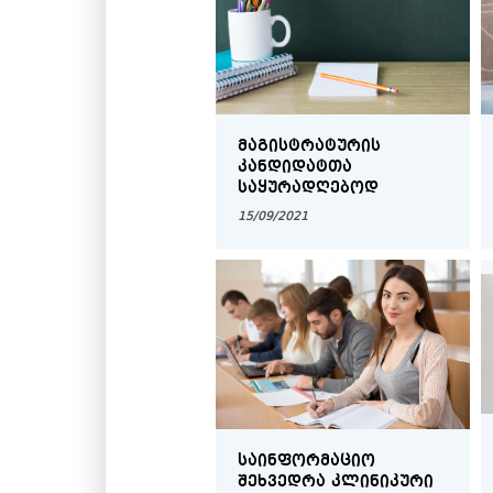
ᲛᲐᲒᲘᲡᲢᲠᲐᲢᲣᲠᲘᲡ
ᲙᲐᲜᲓᲘᲓᲐᲢᲗᲐ
ᲡᲐᲧᲣᲠᲐᲓᲦᲔᲑᲝᲓ
15/09/2021
ᲡᲐᲘᲜᲤᲝᲠᲛᲐᲪᲘᲝ
ᲨᲔᲮᲕᲔᲓᲠᲐ ᲙᲚᲘᲜᲘᲙᲣᲠᲘ