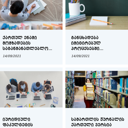
ᲥᲐᲠᲗᲣᲚ ᲔᲜᲐᲨᲘ
ᲒᲐᲜᲪᲮᲐᲓᲔᲑᲐ
ᲛᲝᲛᲖᲐᲓᲔᲑᲘᲡ
ᲘᲛᲘᲢᲘᲠᲔᲑᲣᲚ
ᲡᲐᲒᲐᲜᲛᲐᲜᲐᲗᲚᲔᲑᲚᲝ
ᲞᲠᲝᲪᲔᲡᲔᲑᲨᲘ
ᲞᲠᲝᲒᲠᲐᲛᲘᲓᲐᲜ
ᲛᲝᲜᲐᲬᲘᲚᲔᲝᲑᲘᲡ
14/09/2021
14/09/2021
ᲘᲣᲠᲘᲓᲘᲣᲚ
ᲛᲡᲣᲠᲕᲔᲚᲘ
ᲤᲐᲙᲣᲚᲢᲔᲢᲖᲔ
ᲡᲢᲣᲓᲔᲜᲢᲔᲑᲘᲡᲗᲕᲘᲡ
ᲩᲐᲠᲘᲪᲮᲣᲚ ᲡᲢᲣᲓᲔᲜᲢᲗᲐ
ᲡᲐᲧᲣᲠᲐᲓᲦᲔᲑᲝᲓ
ᲘᲣᲠᲘᲓᲘᲣᲚᲘ
ᲡᲐᲛᲐᲠᲗᲚᲘᲡ ᲟᲣᲠᲜᲐᲚᲘᲡ
ᲤᲐᲙᲣᲚᲢᲔᲢᲘᲡ
ᲥᲐᲠᲗᲣᲚᲘ ᲕᲔᲠᲡᲘᲐ