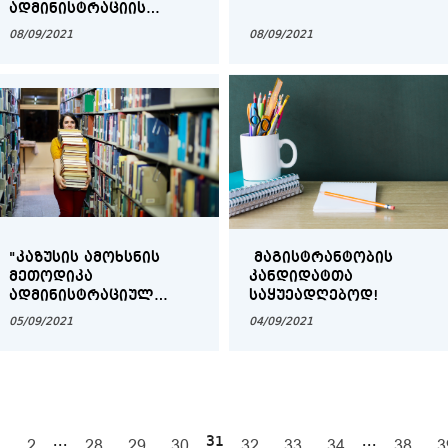
ᲐᲓᲛᲘᲜᲘᲡᲢᲠᲐᲪᲘᲘᲡ
ᲨᲔᲮᲕᲔᲓᲠᲐ
08/09/2021
08/09/2021
ᲡᲢᲣᲓᲔᲜᲢᲔᲑᲗᲐᲜ
"ᲙᲐᲖᲣᲡᲘᲡ ᲐᲛᲝᲮᲡᲜᲘᲡ
ᲛᲐᲒᲘᲡᲢᲠᲐᲜᲢᲝᲑᲘᲡ
ᲛᲔᲗᲝᲓᲘᲙᲐ
ᲙᲐᲜᲓᲘᲓᲐᲢᲗᲐ
ᲐᲓᲛᲘᲜᲘᲡᲢᲠᲐᲪᲘᲣᲚ
ᲡᲐᲧᲣᲔᲐᲓᲦᲔᲑᲝᲓ!
ᲡᲐᲛᲐᲠᲗᲐᲚᲨᲘ" -
05/09/2021
04/09/2021
ᲡᲐᲮᲔᲚᲛᲫᲦᲕᲐᲜᲔᲚᲝᲡ
ᲔᲚ. ᲕᲔᲠᲡᲘᲐ
...
31
...
1
2
28
29
30
32
33
34
38
3