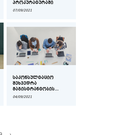
ᲞᲠᲝᲙᲣᲠᲐᲢᲣᲠᲐᲨᲘ
07/09/2021
ᲡᲐᲙᲝᲜᲡᲣᲚᲢᲐᲪᲘᲝ
ᲨᲔᲮᲕᲔᲓᲠᲐ
ᲛᲐᲒᲘᲡᲢᲠᲐᲜᲢᲝᲑᲘᲡ
ᲙᲐᲜᲓᲘᲓᲐᲢᲔᲑᲗᲐᲜ
04/09/2021
9
›