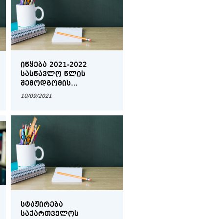
ᲘᲬᲧᲔᲑᲐ 2021-2022
ᲡᲐᲡᲬᲐᲕᲚᲝ ᲬᲚᲘᲡ
ᲨᲔᲛᲝᲓᲒᲝᲛᲘᲡ
ᲡᲔᲛᲔᲡᲢᲠᲘᲡᲐᲗᲕᲘᲡ
10/09/2021
ᲙᲚᲘᲜᲘᲙᲘᲡ ᲒᲐᲕᲚᲘᲡ
ᲛᲡᲣᲠᲕᲔᲚ
ᲛᲐᲒᲘᲡᲢᲠᲐᲜᲢᲗᲐ
ᲒᲐᲜᲐᲪᲮᲐᲓᲔᲑᲘᲡ ᲛᲘᲦᲔᲑᲐ -
ᲬᲘᲜᲐᲡᲬᲐᲠᲘ
ᲠᲔᲒᲘᲡᲢᲠᲐᲪᲘᲐ
ᲡᲢᲐᲟᲘᲠᲔᲑᲐ
ᲡᲐᲥᲐᲠᲗᲕᲔᲚᲝᲡ