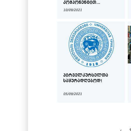
ᲙᲝᲛᲞᲝᲜᲔᲜᲢᲘᲗ
ᲓᲐᲘᲜᲢᲔᲠᲔᲡᲔᲑᲣᲚ
10/09/2021
ᲛᲐᲒᲘᲡᲢᲠᲐᲜᲢᲔᲑᲗᲐᲜ
ᲞᲘᲠᲕᲔᲚᲙᲣᲠᲡᲔᲚᲗᲐ
ᲡᲐᲧᲣᲠᲐᲓᲦᲔᲑᲝᲓ!
05/09/2021
‹