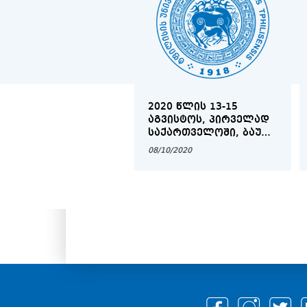
2020 ᲬᲚᲘᲡ 13-15
ᲐᲒᲕᲘᲡᲢᲝᲡ, ᲞᲘᲠᲕᲔᲚᲐᲓ
ᲡᲐᲥᲐᲠᲗᲕᲔᲚᲝᲨᲘ, ᲑᲐᲣ
ᲑᲐᲗᲣᲛᲘᲡ
08/10/2020
ᲡᲐᲔᲠᲗᲐᲨᲝᲠᲘᲡᲝ
ᲣᲜᲘᲕᲔᲠᲡᲘᲢᲔᲢᲘᲡ
ᲝᲠᲒᲐᲜᲘᲖᲔᲑᲘᲗ
ᲛᲔᲓᲘᲪᲘᲜᲘᲡ
ᲤᲐᲙᲣᲚᲢᲔᲢᲘᲡ
ᲡᲢᲣᲓᲔᲜᲢᲔᲑᲘᲡᲗᲕᲘᲡ
ᲡᲐᲖᲐᲤᲮᲣᲚᲝ ᲡᲙᲝᲚᲐ ,,
CADAVER WORKSHOP“
ᲒᲐᲘᲛᲐᲠᲗᲐ.