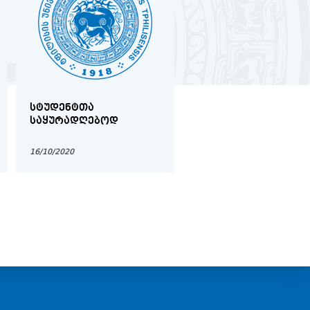
ᲡᲢᲣᲓᲔᲜᲢᲗᲐ
ᲛᲔᲓᲘᲪᲘᲜᲘᲡ
ᲡᲐᲧᲣᲠᲐᲓᲦᲔᲑᲝᲓ
ᲤᲐᲙᲣᲚᲢᲔᲢᲖᲔ
ᲐᲙᲐᲓᲔᲛᲘᲣᲠᲘ
ᲞᲔᲠᲡᲝᲜᲐᲚᲘᲡ
16/10/2020
23/04/2020
ᲐᲠᲩᲔᲕᲜᲔᲑᲘᲡ
ᲨᲔᲛᲐᲯᲐᲛᲔᲑᲔᲚᲘ ᲝᲥᲛᲘ