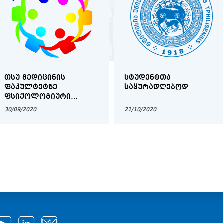
ᲗᲡᲣ ᲛᲔᲓᲘᲪᲘᲜᲘᲡ
ᲡᲢᲣᲓᲔᲜᲢᲗᲐ
ᲤᲐᲙᲣᲚᲢᲔᲢᲖᲔ
ᲡᲐᲧᲣᲠᲐᲓᲦᲔᲑᲝᲓ
ᲤᲡᲘᲥᲝᲚᲝᲒᲘᲣᲠᲘ
ᲙᲝᲜᲡᲣᲚᲢᲐᲪᲘᲐ
30/09/2020
21/10/2020
ᲓᲐᲘᲜᲔᲠᲒᲐ