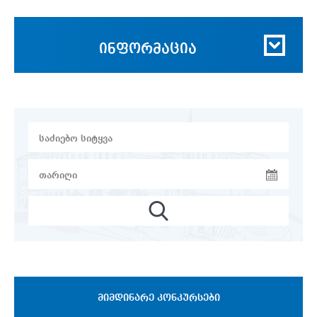
ინფორმაცია
ᲛᲘᲛᲓᲘᲜᲐᲠᲔ ᲙᲝᲜᲙᲣᲠᲡᲔᲑᲘ