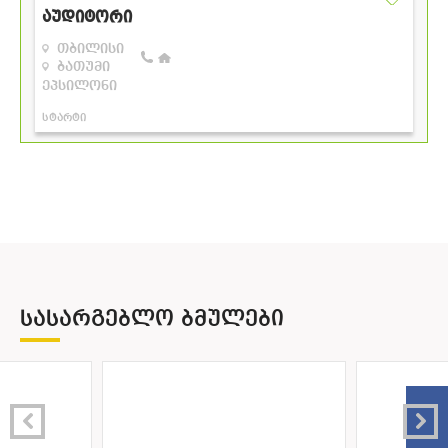
ᲡᲐᲡᲐᲠᲒᲔᲑᲚᲝ ᲑᲛᲣᲚᲔᲑᲘ