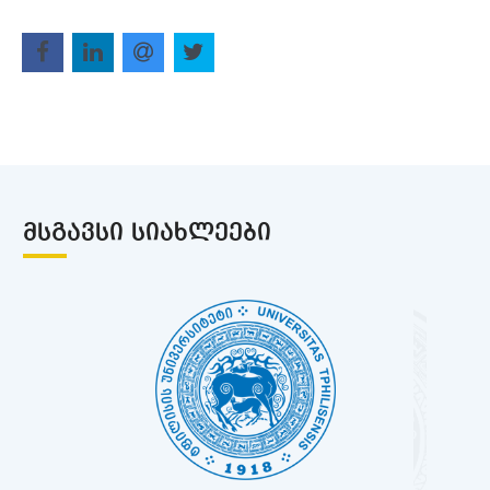
ᲛᲡᲒᲐᲕᲡᲘ ᲡᲘᲐᲮᲚᲔᲔᲑᲘ