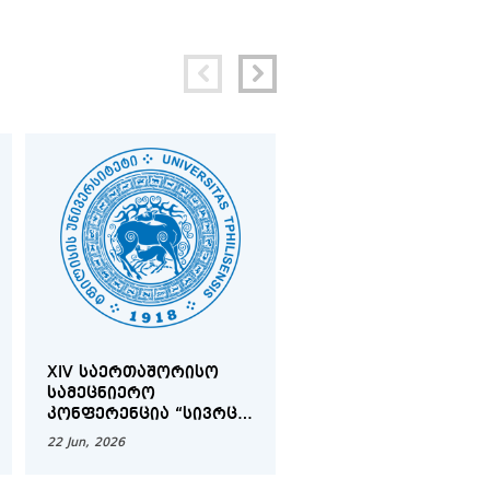
XIV ᲡᲐᲔᲠᲗᲐᲨᲝᲠᲘᲡᲝ
ᲡᲐᲓᲝᲥᲢᲝᲠᲝ
ᲡᲐᲛᲔᲪᲜᲘᲔᲠᲝ
ᲡᲔᲛᲘᲜᲐᲠᲔᲑᲘᲡᲐ ᲓᲐ
ᲙᲝᲜᲤᲔᲠᲔᲜᲪᲘᲐ “ᲡᲘᲕᲠᲪᲔ,
ᲡᲐᲛᲔᲪᲜᲘᲔᲠᲝ-ᲙᲕᲚᲔᲕ
ᲡᲐᲖᲝᲒᲐᲓᲝᲔᲑᲐ,
ᲞᲠᲝᲔᲥᲢᲔᲑᲘᲡ ᲓᲐᲪᲕᲘᲡ
22 Jun, 2026
22 Jun, 2026
ᲞᲝᲚᲘᲢᲘᲙᲐ ᲙᲠᲘᲖᲘᲡᲔᲑᲘᲡ
ᲒᲐᲜᲠᲘᲒᲘ
ᲔᲞᲝᲥᲐᲨᲘ: ᲬᲔᲡᲠᲘᲒᲘᲡ