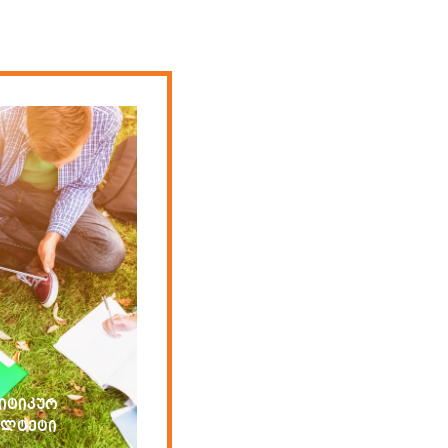
იტიკურ
ულტეტი