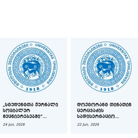
„ᲡᲢᲣᲓᲔᲜᲢᲗᲐ ᲟᲣᲠᲜᲐᲚᲘ
ᲓᲝᲥᲢᲝᲠᲐᲜᲢ ᲗᲘᲜᲐᲗᲘᲜ
ᲡᲝᲪᲘᲐᲚᲣᲠ
ᲪᲔᲠᲪᲕᲐᲫᲘᲡ
ᲛᲔᲪᲜᲘᲔᲠᲔᲑᲔᲑᲨᲘ“
ᲡᲐᲓᲘᲡᲔᲠᲢᲐᲪᲘᲝ
(SJSS.TSU.GE) ᲐᲪᲮᲐᲓᲔᲑᲡ
ᲜᲐᲨᲠᲝᲛᲘᲡ ᲓᲐᲪᲕᲐ
24 Jun, 2026
22 Jun, 2026
ᲡᲢᲐᲢᲘᲔᲑᲘᲡ ᲛᲘᲦᲔᲑᲐᲡ