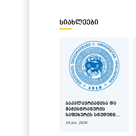
ᲡᲘᲐᲮᲚᲔᲔᲑᲘ
ᲑᲐᲙᲐᲚᲐᲕᲠᲘᲐᲢᲘᲡᲐ ᲓᲐ
ᲛᲐᲒᲘᲡᲢᲠᲐᲢᲣᲠᲘᲡ
ᲡᲐᲤᲔᲮᲣᲠᲘᲡ ᲡᲢᲣᲓᲔᲜᲢᲗᲐ
ᲡᲐᲧᲣᲠᲐᲓᲦᲔᲑᲝᲓ
24 Jun, 2026