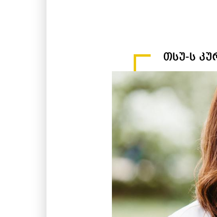
თსუ-ს კ