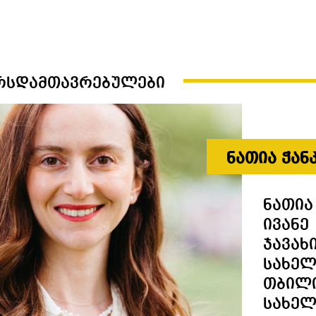
ურსდამთავრებულები
ნათია ჭან
ნათია
ივანე
ჯავახ
სახელ
თბილ
სახე