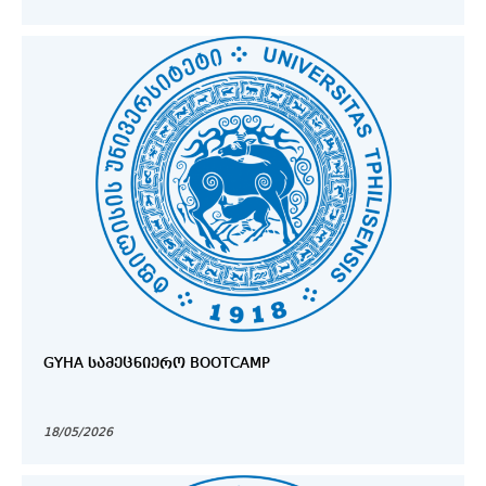
GYHA ᲡᲐᲛᲔᲪᲜᲘᲔᲠᲝ BOOTCAMP
18/05/2026