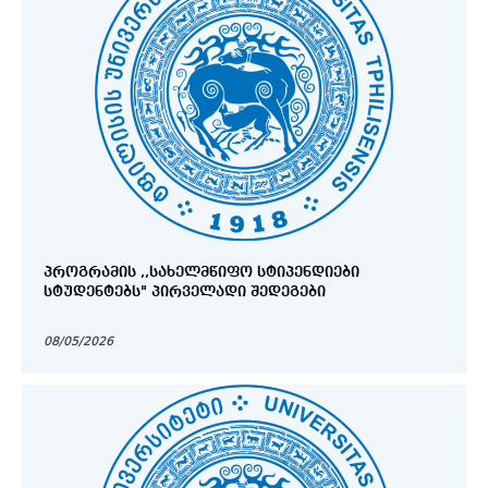
ᲞᲠᲝᲒᲠᲐᲛᲘᲡ ,,ᲡᲐᲮᲔᲚᲛᲬᲘᲤᲝ ᲡᲢᲘᲞᲔᲜᲓᲘᲔᲑᲘ
ᲡᲢᲣᲓᲔᲜᲢᲔᲑᲡ" ᲞᲘᲠᲕᲔᲚᲐᲓᲘ ᲨᲔᲓᲔᲒᲔᲑᲘ
08/05/2026