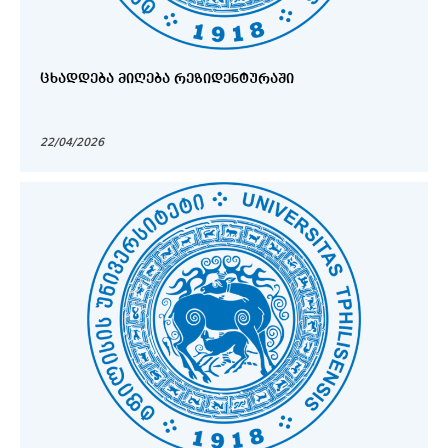
ᲪᲮᲐᲓᲓᲔᲑᲐ ᲛᲘᲦᲔᲑᲐ ᲠᲔᲖᲘᲓᲔᲜᲢᲣᲠᲐᲨᲘ
22/04/2026