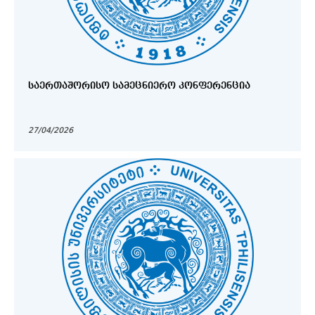
ᲡᲐᲔᲠᲗᲐᲨᲝᲠᲘᲡᲝ ᲡᲐᲛᲔᲪᲜᲘᲔᲠᲝ ᲙᲝᲜᲤᲔᲠᲔᲜᲪᲘᲐ
27/04/2026