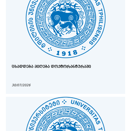
ᲪᲮᲐᲓᲓᲔᲑᲐ ᲛᲘᲦᲔᲑᲐ ᲓᲝᲥᲢᲝᲠᲐᲜᲢᲣᲠᲐᲨᲘ
30/07/2026