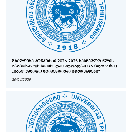
ᲪᲮᲐᲓᲓᲔᲑᲐ ᲙᲝᲜᲙᲣᲠᲡᲘ 2025-2026 ᲡᲐᲡᲬᲐᲕᲚᲝ ᲬᲚᲘᲡ
ᲒᲐᲖᲐᲤᲮᲣᲚᲘᲡ ᲡᲔᲛᲔᲡᲢᲠᲨᲘ ᲞᲠᲝᲒᲠᲐᲛᲘᲡ ᲤᲐᲠᲒᲚᲔᲑᲨᲘ
„ᲡᲐᲮᲔᲚᲛᲬᲘᲤᲝ ᲡᲢᲘᲞᲔᲜᲓᲘᲔᲑᲘ ᲡᲢᲣᲓᲔᲜᲢᲔᲑᲡ”
29/04/2026