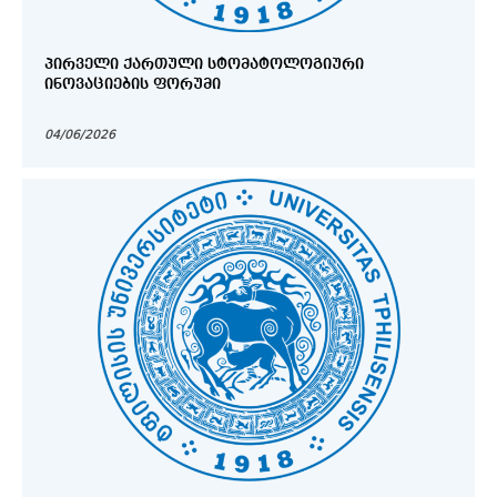
ᲞᲘᲠᲕᲔᲚᲘ ᲥᲐᲠᲗᲣᲚᲘ ᲡᲢᲝᲛᲐᲢᲝᲚᲝᲒᲘᲣᲠᲘ
ᲘᲜᲝᲕᲐᲪᲘᲔᲑᲘᲡ ᲤᲝᲠᲣᲛᲘ
04/06/2026