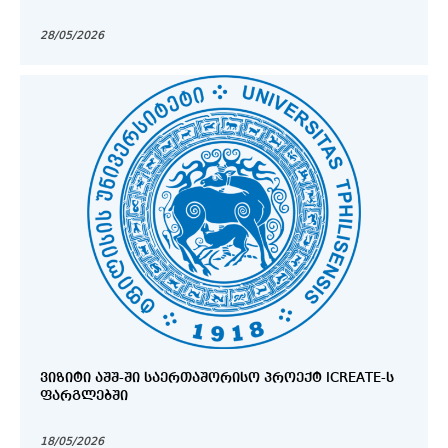
28/05/2026
ᲕᲘᲖᲘᲢᲘ ᲐᲨᲨ-ᲨᲘ ᲡᲐᲔᲠᲗᲐᲨᲝᲠᲘᲡᲝ ᲞᲠᲝᲔᲥᲢ ICREATE-Ს
ᲤᲐᲠᲒᲚᲔᲑᲨᲘ
18/05/2026