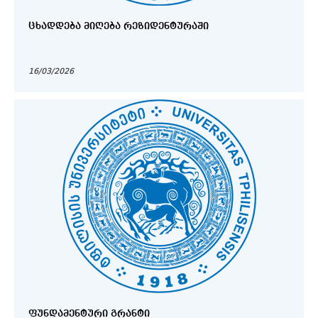
ᲪᲮᲐᲓᲓᲔᲑᲐ ᲛᲘᲦᲔᲑᲐ ᲠᲔᲖᲘᲓᲔᲜᲢᲣᲠᲐᲨᲘ
16/03/2026
ᲤᲣᲜᲓᲐᲛᲔᲜᲢᲣᲠᲘ ᲒᲠᲐᲜᲢᲘ