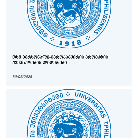
ᲗᲡᲣ ᲞᲔᲠᲡᲝᲜᲐᲚᲘ-ᲔᲕᲠᲝᲙᲐᲕᲨᲘᲠᲘᲡ ᲞᲠᲝᲔᲥᲢᲘᲡ
ᲥᲕᲔᲯᲒᲣᲤᲔᲑᲘᲡ ᲚᲘᲓᲔᲠᲔᲑᲘ
30/06/2026