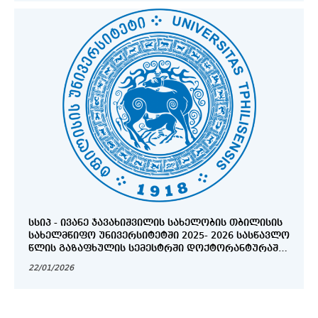
ᲡᲡᲘᲞ - ᲘᲕᲐᲜᲔ ᲯᲐᲕᲐᲮᲘᲨᲕᲘᲚᲘᲡ ᲡᲐᲮᲔᲚᲝᲑᲘᲡ ᲗᲑᲘᲚᲘᲡᲘᲡ
ᲡᲐᲮᲔᲚᲛᲬᲘᲤᲝ ᲣᲜᲘᲕᲔᲠᲡᲘᲢᲔᲢᲨᲘ 2025- 2026 ᲡᲐᲡᲬᲐᲕᲚᲝ
ᲬᲚᲘᲡ ᲒᲐᲖᲐᲤᲮᲣᲚᲘᲡ ᲡᲔᲛᲔᲡᲢᲠᲨᲘ ᲓᲝᲥᲢᲝᲠᲐᲜᲢᲣᲠᲐᲨᲘ
ᲛᲘᲦᲔᲑᲘᲡ ᲒᲐᲛᲝᲪᲮᲐᲓᲔᲑᲘᲡᲐ ᲓᲐ ᲬᲐᲠᲛᲝᲡᲐᲓᲒᲔᲜᲘ
22/01/2026
ᲓᲝᲙᲣᲛᲔᲜᲢᲔᲑᲘᲡ ᲜᲣᲡᲮᲘᲡ ᲒᲐᲜᲡᲐᲖᲦᲕᲠᲘᲡ ᲨᲔᲡᲐᲮᲔᲑ