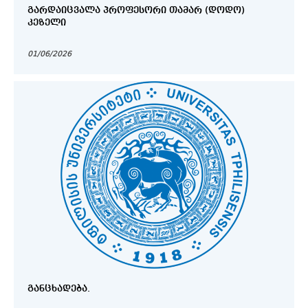
ᲒᲐᲠᲓᲐᲘᲪᲕᲐᲚᲐ ᲞᲠᲝᲤᲔᲡᲝᲠᲘ ᲗᲐᲛᲐᲠ (ᲓᲝᲓᲝ)
ᲙᲔᲖᲔᲚᲘ
01/06/2026
ᲒᲐᲜᲪᲮᲐᲓᲔᲑᲐ.