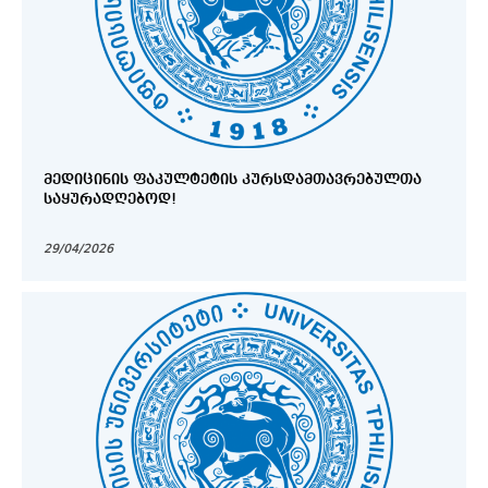
ᲛᲔᲓᲘᲪᲘᲜᲘᲡ ᲤᲐᲙᲣᲚᲢᲔᲢᲘᲡ ᲙᲣᲠᲡᲓᲐᲛᲗᲐᲕᲠᲔᲑᲣᲚᲗᲐ
ᲡᲐᲧᲣᲠᲐᲓᲦᲔᲑᲝᲓ!
29/04/2026