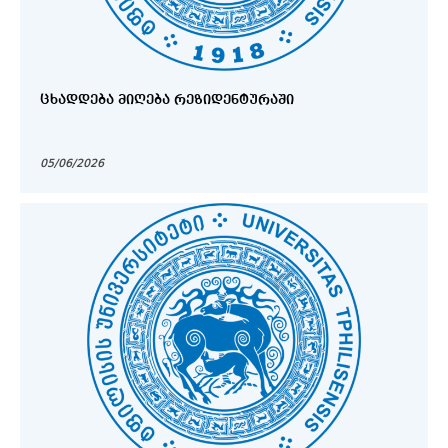
ᲪᲮᲐᲓᲓᲔᲑᲐ ᲛᲘᲦᲔᲑᲐ ᲠᲔᲖᲘᲓᲔᲜᲢᲣᲠᲐᲨᲘ
05/06/2026