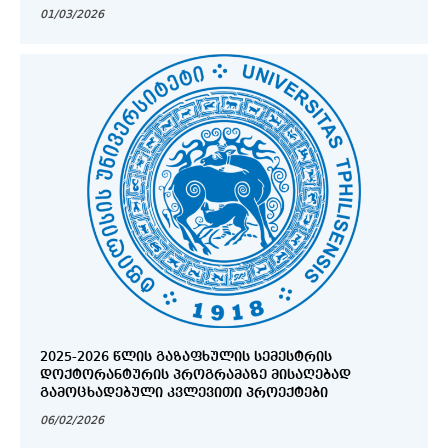
ᲙᲚᲘᲜᲘᲙᲐ (ᲒᲔᲠᲛᲐᲜᲘᲐ) (ERASMU+)
01/03/2026
2025-2026 ᲬᲚᲘᲡ ᲒᲐᲖᲐᲤᲮᲣᲚᲘᲡ ᲡᲔᲛᲔᲡᲢᲠᲘᲡ
ᲓᲝᲥᲢᲝᲠᲐᲜᲢᲣᲠᲘᲡ ᲞᲠᲝᲒᲠᲐᲛᲐᲖᲔ ᲛᲘᲡᲐᲦᲔᲑᲐᲓ
ᲒᲐᲛᲝᲪᲮᲐᲓᲔᲑᲣᲚᲘ ᲙᲕᲚᲔᲕᲘᲗᲘ ᲞᲠᲝᲔᲥᲢᲔᲑᲘ
06/02/2026