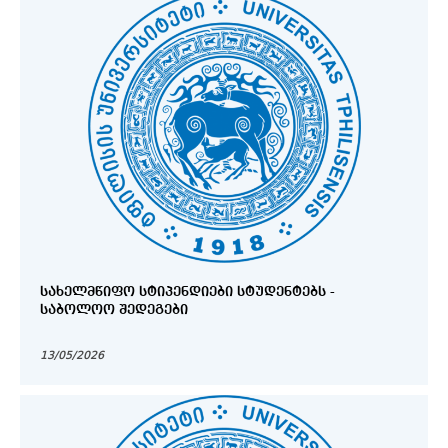
ᲡᲐᲮᲔᲚᲛᲬᲘᲤᲝ ᲡᲢᲘᲞᲔᲜᲓᲘᲔᲑᲘ ᲡᲢᲣᲓᲔᲜᲢᲔᲑᲡ -
ᲡᲐᲑᲝᲚᲝᲝ ᲨᲔᲓᲔᲒᲔᲑᲘ
13/05/2026