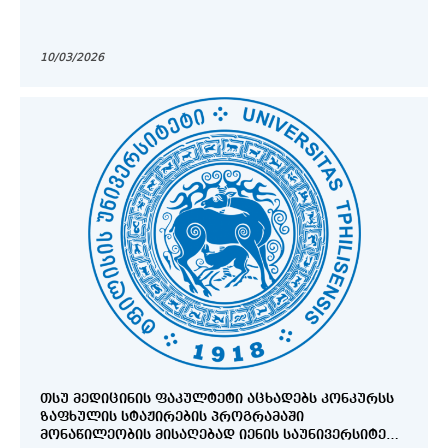
10/03/2026
ᲗᲡᲣ ᲛᲔᲓᲘᲪᲘᲜᲘᲡ ᲤᲐᲙᲣᲚᲢᲔᲢᲘ ᲐᲪᲮᲐᲓᲔᲑᲡ ᲙᲝᲜᲙᲣᲠᲡᲡ
ᲖᲐᲤᲮᲣᲚᲘᲡ ᲡᲢᲐᲟᲘᲠᲔᲑᲘᲡ ᲞᲠᲝᲒᲠᲐᲛᲐᲨᲘ
ᲛᲝᲜᲐᲬᲘᲚᲔᲝᲑᲘᲡ ᲛᲘᲡᲐᲦᲔᲑᲐᲓ ᲘᲔᲜᲘᲡ ᲡᲐᲣᲜᲘᲕᲔᲠᲡᲘᲢᲔᲢᲝ