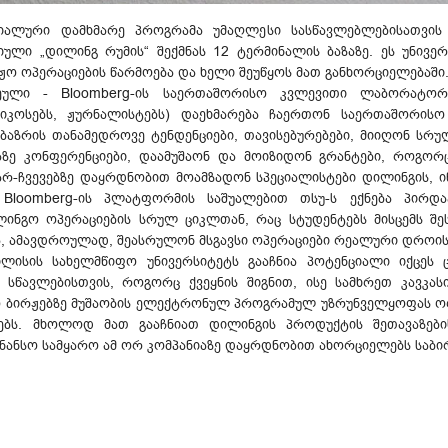
პეციალური დამხმარე პროგრამა უმაღლესი სასწავლებლებისათვი
ული „დილინგ რუმის“ შექმნას 12 ტერმინალის ბაზაზე. ეს უნივე
ჟო ოპერაციების წარმოება და ხელი შეუწყოს მათ განხორციელებაში
ეული - Bloomberg-ის საერთაშორისო კვლევითი ლაბორატორ
ატიკოსებს, ჟურნალისტებს) დაეხმარება ჩაერთონ საერთაშორის
ნ ბაზრის თანამედროვე ტენდენციები, თავისებურებები, მიიღონ სრ
აზე კონფერენციები, დაამუშაონ და მოიზიდონ გრანტები, როგორც
ჩვევებზე დაყრდნობით მოამზადონ სპეციალისტები დილინგის, ინვ
 Bloomberg-ის პლატფორმის საშუალებით თსუ-ს ექნება პირდ
ინგო ოპერაციების სრულ ციკლთან, რაც სტუდენტებს მისცემს 
 ამავდროულად, შეასრულონ მსგავსი ოპერაციები რეალური დროის
ილისის სახელმწიფო უნივერსიტეტს გააჩნია პოტენციალი იქცეს
სწავლებისთვის, როგორც ქვეყნის შიგნით, ისე სამხრეთ კავკას
 ბირჟებზე მუშაობის ელექტრონულ პროგრამულ უზრუნველყოფას ორი
ებს. მხოლოდ მათ გააჩნიათ დილინგის პროდუქტის შეთავაზებ
ანსო სამყარო ამ ორ კომპანიაზე დაყრდნობით ახორციელებს საბი