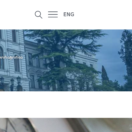
ENG
აბორატორია