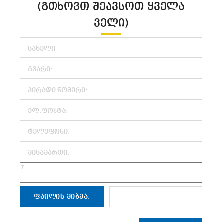
(ᲒᲗᲮᲝᲕᲗ ᲨᲔᲐᲕᲡᲝᲗ ᲧᲕᲔᲚᲐ
ᲕᲔᲚᲘ)
ᲤᲐᲘᲚᲘᲡ ᲛᲘᲑᲛᲐ: