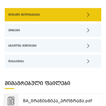
ზოგადი ინფორმაცია
მიზნები
სწავლის შედეგები
დასაქმება
ᲛᲘᲛᲐᲒᲠᲔᲑᲣᲚᲘ ᲤᲐᲘᲚᲔᲑᲘ
BA_ირანისტიკა_პროგრამა.pdf