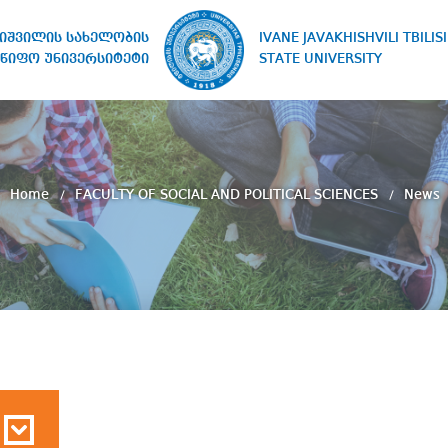
IVANE JAVAKHISHVILI TBILISI
ხიშვილის სახელობის
STATE UNIVERSITY
წიფო უნივერსიტეტი
Home
FACULTY OF SOCIAL AND POLITICAL SCIENCES
News