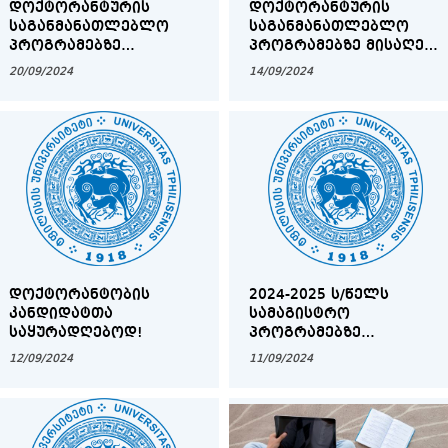
ᲓᲝᲥᲢᲝᲠᲐᲜᲢᲣᲠᲘᲡ
ᲓᲝᲥᲢᲝᲠᲐᲜᲢᲣᲠᲘᲡ
ᲡᲐᲒᲐᲜᲛᲐᲜᲐᲗᲚᲔᲑᲚᲝ
ᲡᲐᲒᲐᲜᲛᲐᲜᲐᲗᲚᲔᲑᲚᲝ
ᲞᲠᲝᲒᲠᲐᲛᲔᲑᲖᲔ
ᲞᲠᲝᲒᲠᲐᲛᲔᲑᲖᲔ ᲛᲘᲡᲐᲦᲔᲑ
ᲓᲐᲠᲒᲝᲑᲠᲘᲕ
ᲙᲐᲜᲓᲘᲓᲐᲢᲔᲑᲗᲐᲜ
20/09/2024
14/09/2024
ᲙᲝᲛᲘᲡᲘᲔᲑᲗᲐᲜ
ᲒᲐᲡᲐᲣᲑᲠᲔᲑᲘᲡ ᲒᲠᲐᲤᲘᲙᲘ
ᲒᲐᲡᲐᲣᲑᲠᲔᲑᲘᲡ ᲨᲔᲓᲔᲒᲔᲑᲘ
ᲓᲝᲥᲢᲝᲠᲐᲜᲢᲝᲑᲘᲡ
2024-2025 Ს/ᲬᲔᲚᲡ
ᲙᲐᲜᲓᲘᲓᲐᲢᲗᲐ
ᲡᲐᲛᲐᲒᲘᲡᲢᲠᲝ
ᲡᲐᲧᲣᲠᲐᲓᲦᲔᲑᲝᲓ!
ᲞᲠᲝᲒᲠᲐᲛᲔᲑᲖᲔ
ᲛᲘᲡᲐᲦᲔᲑᲘ ᲒᲐᲛᲝᲪᲓᲔᲑᲘᲡ
12/09/2024
11/09/2024
ᲩᲐᲢᲐᲠᲔᲑᲘᲡ ᲡᲐᲕᲐᲠᲐᲣᲓᲝ
ᲒᲠᲐᲤᲘᲙᲘ