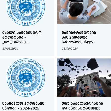
ᲐᲮᲐᲚᲘ ᲡᲐᲛᲐᲒᲘᲡᲢᲠᲝ
ᲛᲐᲒᲘᲡᲢᲠᲐᲜᲢᲝᲑᲘᲡ
ᲞᲠᲝᲒᲠᲐᲛᲐ -
ᲙᲐᲜᲓᲘᲓᲐᲢᲗᲐ
„ᲔᲠᲝᲕᲜᲣᲚᲘ
ᲡᲐᲧᲣᲠᲐᲓᲦᲔᲑᲝᲓ!
ᲣᲡᲐᲤᲠᲗᲮᲝᲔᲑᲐ:
17/08/2024
13/08/2024
ᲓᲔᲛᲝᲒᲠᲐᲤᲘᲣᲚᲘ
ᲞᲝᲚᲘᲢᲘᲙᲐ,
ᲛᲘᲒᲠᲐᲪᲘᲔᲑᲘ”
ᲡᲐᲡᲬᲐᲕᲚᲝ ᲞᲠᲝᲪᲔᲡᲘᲡ
ᲗᲡᲣ ᲑᲐᲙᲐᲚᲐᲕᲠᲘᲐᲢᲘᲡ
ᲕᲐᲓᲔᲑᲘ - 2024-2025
ᲓᲐ ᲛᲐᲒᲘᲡᲢᲠᲐᲢᲣᲠᲘᲡ