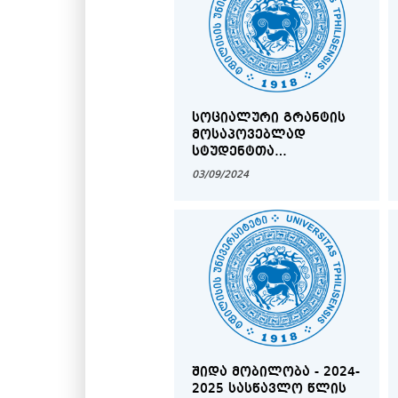
ᲡᲝᲪᲘᲐᲚᲣᲠᲘ ᲒᲠᲐᲜᲢᲘᲡ
ᲛᲝᲡᲐᲞᲝᲕᲔᲑᲚᲐᲓ
ᲡᲢᲣᲓᲔᲜᲢᲗᲐ
ᲒᲐᲜᲐᲪᲮᲐᲓᲔᲑᲘᲡ ᲛᲘᲦᲔᲑᲐ
03/09/2024
ᲘᲬᲧᲔᲑᲐ
ᲨᲘᲓᲐ ᲛᲝᲑᲘᲚᲝᲑᲐ - 2024-
2025 ᲡᲐᲡᲬᲐᲕᲚᲝ ᲬᲚᲘᲡ