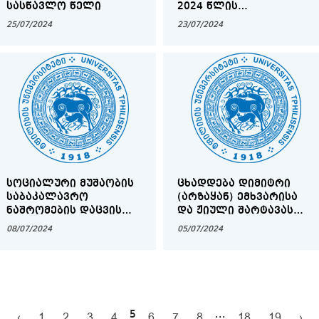
ᲡᲐᲡᲬᲐᲕᲚᲝ ᲬᲔᲚᲘ
2024 ᲬᲚᲘᲡ
ᲙᲣᲠᲡᲓᲐᲛᲗᲐᲕᲠᲔᲑᲣᲚᲗᲐ
25/07/2024
23/07/2024
ᲡᲐᲧᲣᲠᲐᲓᲦᲔᲑᲝᲓ!
ᲡᲝᲪᲘᲐᲚᲣᲠᲘ ᲛᲣᲨᲐᲝᲑᲘᲡ
ᲪᲮᲐᲓᲓᲔᲑᲐ ᲓᲘᲛᲘᲢᲠᲘ
ᲡᲐᲑᲐᲙᲐᲚᲐᲕᲠᲝ
(ᲐᲠᲖᲐᲧᲐᲜ) ᲔᲛᲮᲕᲐᲠᲘᲡᲐ
ᲜᲐᲨᲠᲝᲛᲔᲑᲘᲡ ᲓᲐᲪᲕᲘᲡ
ᲓᲐ ᲟᲘᲣᲚᲘ ᲨᲐᲠᲢᲐᲕᲐᲡ
ᲒᲠᲐᲤᲘᲙᲘ
ᲡᲐᲮᲔᲚᲝᲑᲘᲡ
08/07/2024
05/07/2024
ᲙᲝᲜᲙᲣᲠᲡᲘ-2024
5
...
‹
1
2
3
4
6
7
8
18
19
›