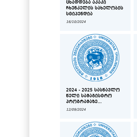
ᲪᲮᲐᲓᲓᲔᲑᲐ ᲐᲙᲐᲙᲘ
ᲩᲮᲔᲜᲙᲔᲚᲘᲡ ᲡᲐᲮᲔᲚᲝᲑᲘᲡ
ᲡᲢᲘᲞᲔᲜᲓᲘᲐ
16/10/2024
2024 - 2025 ᲡᲐᲡᲬᲐᲕᲚᲝ
ᲬᲔᲚᲘ ᲡᲐᲛᲐᲒᲘᲡᲢᲠᲝ
ᲞᲠᲝᲒᲠᲐᲛᲐᲖᲔ
ᲒᲐᲡᲐᲣᲑᲠᲔᲑᲘᲡ (ᲖᲔᲞᲘᲠᲘ
12/09/2024
ᲒᲐᲛᲝᲪᲓᲐ) ᲒᲠᲐᲤᲘᲙᲘ