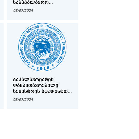
ᲡᲐᲑᲐᲙᲐᲚᲐᲕᲠᲝ
ᲜᲐᲨᲠᲝᲛᲔᲑᲘᲡ ᲓᲐᲪᲕᲘᲡ
08/07/2024
ᲨᲔᲡᲐᲮᲔᲑ
ᲑᲐᲙᲐᲚᲐᲕᲠᲘᲐᲢᲘᲡ
ᲓᲐᲛᲐᲛᲗᲐᲕᲠᲔᲑᲔᲚᲘ
ᲡᲔᲛᲔᲡᲢᲠᲘᲡ ᲡᲢᲣᲓᲔᲜᲢᲗᲐ
ᲡᲐᲧᲣᲠᲐᲓᲦᲔᲑᲝᲓ
03/07/2024