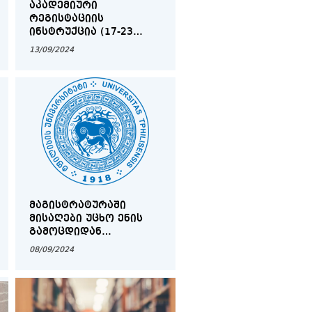
ᲐᲙᲐᲓᲔᲛᲘᲣᲠᲘ
ᲠᲔᲒᲘᲡᲢᲐᲪᲘᲘᲡ
ᲘᲜᲡᲢᲠᲣᲥᲪᲘᲐ (17-23
ᲡᲔᲥᲢᲔᲛᲑᲔᲠᲘ)
13/09/2024
ᲛᲐᲒᲘᲡᲢᲠᲐᲢᲣᲠᲐᲨᲘ
ᲛᲘᲡᲐᲦᲔᲑᲘ ᲣᲪᲮᲝ ᲔᲜᲘᲡ
ᲒᲐᲛᲝᲪᲓᲘᲓᲐᲜ
ᲡᲐᲔᲠᲗᲐᲨᲝᲠᲘᲡᲝ ᲓᲝᲜᲘᲡ
08/09/2024
ᲡᲔᲠᲢᲘᲤᲘᲙᲐᲢᲘᲗ
ᲒᲐᲜᲗᲐᲕᲘᲡᲣᲤᲚᲔᲑᲣᲚ
ᲛᲐᲒᲘᲡᲢᲠᲐᲜᲢᲝᲑᲘᲡ
ᲙᲐᲜᲓᲘᲓᲐᲢᲗᲐ ᲡᲘᲐ