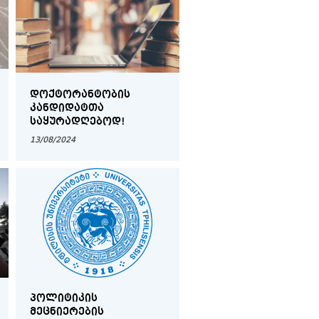
ᲓᲝᲥᲢᲝᲠᲐᲜᲢᲝᲑᲘᲡ
ᲙᲐᲜᲓᲘᲓᲐᲢᲗᲐ
ᲡᲐᲧᲣᲠᲐᲓᲦᲔᲑᲝᲓ!
13/08/2024
ᲞᲝᲚᲘᲢᲘᲙᲘᲡ
ᲛᲔᲪᲜᲘᲔᲠᲔᲑᲘᲡ