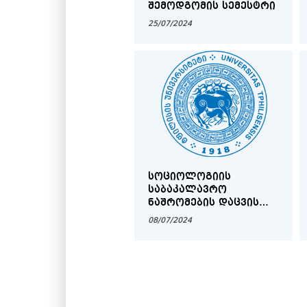
ᲨᲔᲛᲝᲓᲒᲝᲛᲘᲡ ᲡᲔᲛᲔᲡᲢᲠᲘ
25/07/2024
ᲡᲝᲪᲘᲝᲚᲝᲒᲘᲘᲡ
ᲡᲐᲑᲐᲙᲐᲚᲐᲕᲠᲝ
ᲜᲐᲨᲠᲝᲛᲔᲑᲘᲡ ᲓᲐᲪᲕᲘᲡ
ᲒᲠᲐᲤᲘᲙᲘ
08/07/2024