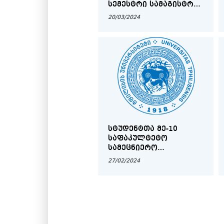
ᲡᲔᲛᲔᲡᲢᲠᲘ ᲡᲐᲛᲐᲒᲘᲡᲢᲠᲝ
ᲜᲐᲨᲠᲝᲛᲔᲑᲘᲡ
20/03/2024
ᲡᲐᲗᲐᲣᲠᲔᲑᲘ ᲓᲐ
ᲮᲔᲚᲛᲫᲦᲕᲐᲜᲔᲚᲔᲑᲘ
ᲡᲢᲣᲓᲔᲜᲢᲗᲐ ᲛᲔ-10
ᲡᲐᲤᲐᲙᲣᲚᲢᲔᲢᲝ
ᲡᲐᲛᲔᲪᲜᲘᲔᲠᲝ
ᲙᲝᲜᲤᲔᲠᲔᲜᲪᲘᲐ
27/02/2024