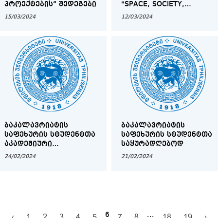
ᲞᲠᲝᲔᲥᲢᲔᲑᲘᲡ“ ᲨᲔᲓᲔᲒᲔᲑᲘ
"SPACE, SOCIETY,
POLITICS" DEDICATED TO
15/03/2024
12/03/2024
THE GEORGIAS’S EU
CANDIDATE STATUS
ᲑᲐᲙᲐᲚᲐᲕᲠᲘᲐᲢᲘᲡ
ᲑᲐᲙᲐᲚᲐᲕᲠᲘᲐᲢᲘᲡ
ᲡᲐᲤᲔᲮᲣᲠᲘᲡ ᲡᲢᲣᲓᲔᲜᲢᲗᲐ
ᲡᲐᲤᲔᲮᲣᲠᲘᲡ ᲡᲢᲣᲓᲔᲜᲢᲗᲐ
ᲐᲙᲐᲓᲔᲛᲘᲣᲠᲘ
ᲡᲐᲧᲣᲠᲐᲓᲦᲔᲑᲝᲓ
ᲠᲔᲒᲘᲡᲢᲠᲐᲪᲘᲘᲡ
24/02/2024
21/02/2024
ᲘᲜᲡᲢᲠᲣᲥᲪᲘᲐ
6
...
‹
1
2
3
4
5
7
8
18
19
›