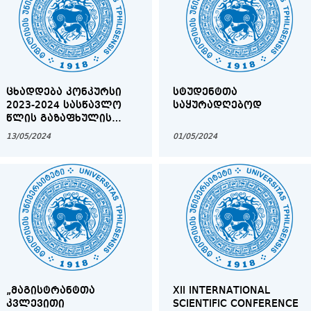
ᲪᲮᲐᲓᲓᲔᲑᲐ ᲙᲝᲜᲙᲣᲠᲡᲘ
ᲡᲢᲣᲓᲔᲜᲢᲗᲐ
2023-2024 ᲡᲐᲡᲬᲐᲕᲚᲝ
ᲡᲐᲧᲣᲠᲐᲓᲦᲔᲑᲝᲓ
ᲬᲚᲘᲡ ᲒᲐᲖᲐᲤᲮᲣᲚᲘᲡ
ᲡᲔᲛᲔᲡᲢᲠᲨᲘ
13/05/2024
01/05/2024
ᲞᲠᲝᲒᲠᲐᲛᲘᲡ ᲤᲐᲠᲒᲚᲔᲑᲨᲘ
„ᲡᲐᲮᲔᲚᲛᲬᲘᲤᲝ
ᲡᲢᲘᲞᲔᲜᲓᲘᲔᲑᲘ
ᲡᲢᲣᲓᲔᲜᲢᲔᲑᲡ”
„ᲛᲐᲒᲘᲡᲢᲠᲐᲜᲢᲗᲐ
XII INTERNATIONAL
ᲙᲕᲚᲔᲕᲘᲗᲘ
SCIENTIFIC CONFERENCE