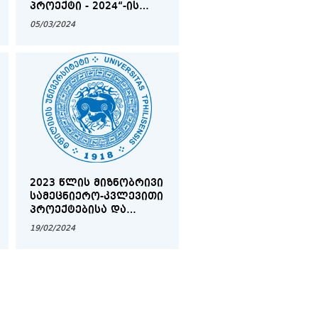
ᲞᲠᲝᲔᲥᲢᲘ - 2024“-ᲘᲡ
ᲨᲔᲓᲔᲒᲔᲑᲘ
05/03/2024
2023 ᲬᲚᲘᲡ ᲛᲘᲖᲜᲝᲑᲠᲘᲕᲘ
ᲡᲐᲛᲔᲪᲜᲘᲔᲠᲝ-ᲙᲕᲚᲔᲕᲘᲗᲘ
ᲞᲠᲝᲔᲥᲢᲔᲑᲘᲡᲐ ᲓᲐ
ᲡᲐᲮᲔᲚᲛᲫᲦᲕᲐᲜᲔᲚᲝᲔᲑᲘᲡ
19/02/2024
ᲞᲠᲔᲖᲔᲜᲢᲐᲪᲘᲐ