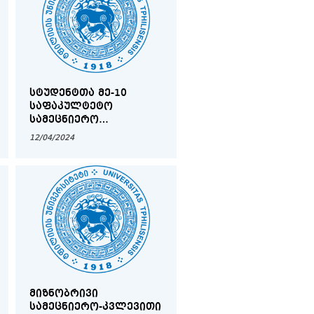
ᲡᲢᲣᲓᲔᲜᲢᲗᲐ ᲛᲔ-10
ᲡᲐᲤᲐᲙᲣᲚᲢᲔᲢᲝ
ᲡᲐᲛᲔᲪᲜᲘᲔᲠᲝ
ᲙᲝᲜᲤᲔᲠᲔᲜᲪᲘᲘᲡ
12/04/2024
ᲞᲠᲝᲒᲠᲐᲛᲐ
ᲛᲘᲖᲜᲝᲑᲠᲘᲕᲘ
ᲡᲐᲛᲔᲪᲜᲘᲔᲠᲝ-ᲙᲕᲚᲔᲕᲘᲗᲘ