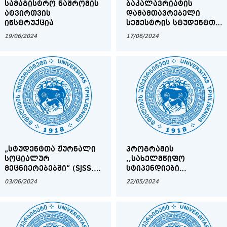
ᲡᲐᲛᲐᲒᲘᲡᲢᲠᲝ ᲜᲐᲨᲠᲝᲛᲘᲡ
ᲑᲐᲙᲐᲚᲐᲕᲠᲘᲐᲢᲘᲡ
ᲐᲢᲕᲘᲠᲗᲕᲘᲡ
ᲓᲐᲛᲐᲛᲗᲐᲕᲠᲔᲑᲔᲚᲘ
ᲘᲜᲡᲢᲠᲣᲥᲪᲘᲐ
ᲡᲔᲛᲔᲡᲢᲠᲘᲡ ᲡᲢᲣᲓᲔᲜᲢᲗᲐ
ᲡᲐᲧᲣᲠᲐᲓᲦᲔᲑᲝᲓ
19/06/2024
17/06/2024
„ᲡᲢᲣᲓᲔᲜᲢᲗᲐ ᲟᲣᲠᲜᲐᲚᲘ
ᲞᲠᲝᲒᲠᲐᲛᲘᲡ
ᲡᲝᲪᲘᲐᲚᲣᲠ
,,ᲡᲐᲮᲔᲚᲛᲬᲘᲤᲝ
ᲛᲔᲪᲜᲘᲔᲠᲔᲑᲔᲑᲨᲘ“ (SJSS.TSU.GE)
ᲡᲢᲘᲞᲔᲜᲓᲘᲔᲑᲘ
ᲐᲪᲮᲐᲓᲔᲑᲡ ᲡᲢᲐᲢᲘᲔᲑᲘᲡ
ᲡᲢᲣᲓᲔᲜᲢᲔᲑᲡ"
03/06/2024
22/05/2024
ᲛᲘᲦᲔᲑᲐᲡ 16 ᲘᲕᲜᲘᲡᲘᲡ
ᲡᲐᲑᲝᲚᲝᲝ ᲨᲔᲓᲔᲒᲔᲑᲘ
ᲩᲐᲗᲕᲚᲘᲗ