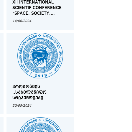
XII INTERNATIONAL
SCIENTIF CONFERENCE
"SPACE, SOCIETY,
POLITICS" DEDICATED TO
14/06/2024
THE GEORGIAS’S EU
CANDIDATE STATUS
ᲞᲠᲝᲒᲠᲐᲛᲘᲡ
,,ᲡᲐᲮᲔᲚᲛᲬᲘᲤᲝ
ᲡᲢᲘᲞᲔᲜᲓᲘᲔᲑᲘ
ᲡᲢᲣᲓᲔᲜᲢᲔᲑᲡ"
20/05/2024
ᲞᲘᲠᲕᲔᲚᲐᲓᲘ ᲨᲔᲓᲔᲒᲔᲑᲘ