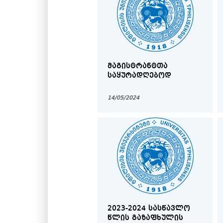
ᲛᲐᲒᲘᲡᲢᲠᲐᲜᲢᲗᲐ
ᲡᲐᲧᲣᲠᲐᲓᲦᲔᲑᲝᲓ
14/05/2024
2023-2024 ᲡᲐᲡᲬᲐᲕᲚᲝ
ᲬᲚᲘᲡ ᲒᲐᲖᲐᲤᲮᲣᲚᲘᲡ