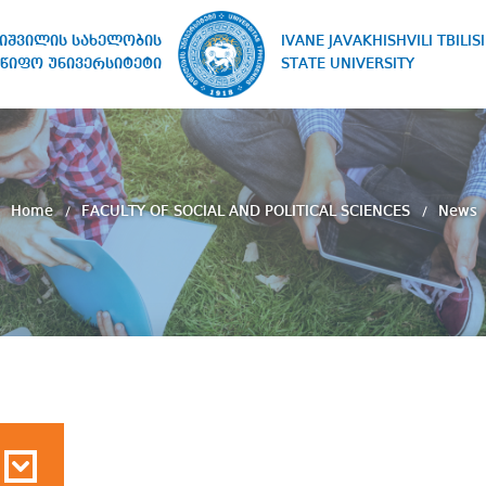
IVANE JAVAKHISHVILI TBILISI
ხიშვილის სახელობის
STATE UNIVERSITY
წიფო უნივერსიტეტი
Home
FACULTY OF SOCIAL AND POLITICAL SCIENCES
News