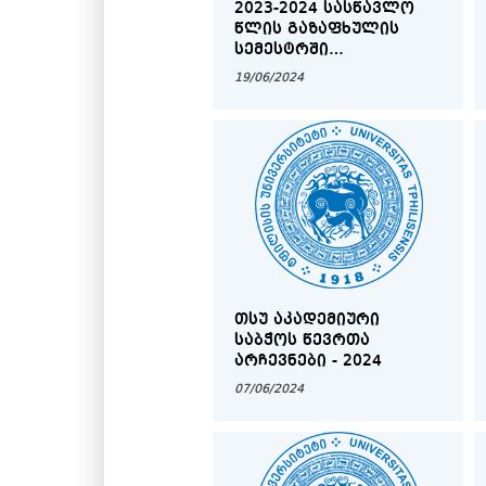
2023-2024 ᲡᲐᲡᲬᲐᲕᲚᲝ
ᲬᲚᲘᲡ ᲒᲐᲖᲐᲤᲮᲣᲚᲘᲡ
ᲡᲔᲛᲔᲡᲢᲠᲨᲘ
ᲡᲐᲛᲐᲒᲘᲡᲢᲠᲝ
19/06/2024
ᲜᲐᲨᲠᲝᲛᲔᲑᲘᲡ ᲓᲐᲪᲕᲘᲡ
ᲒᲠᲐᲤᲘᲙᲘ
ᲗᲡᲣ ᲐᲙᲐᲓᲔᲛᲘᲣᲠᲘ
ᲡᲐᲑᲭᲝᲡ ᲬᲔᲕᲠᲗᲐ
ᲐᲠᲩᲔᲕᲜᲔᲑᲘ - 2024
07/06/2024