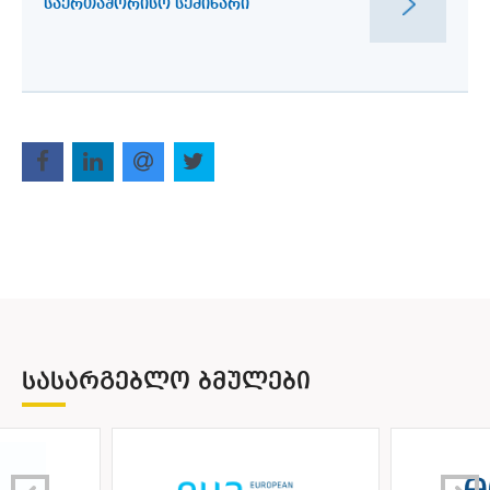
ᲡᲐᲔᲠᲗᲐᲨᲝᲠᲘᲡᲝ ᲡᲔᲛᲘᲜᲐᲠᲘ
ᲡᲐᲡᲐᲠᲒᲔᲑᲚᲝ ᲑᲛᲣᲚᲔᲑᲘ