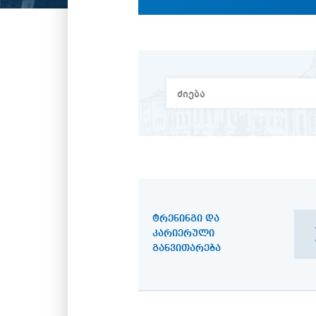
ᲢᲠᲔᲜᲘᲜᲒᲘ ᲓᲐ
ᲙᲐᲠᲘᲔᲠᲣᲚᲘ
ᲒᲐᲜᲕᲘᲗᲐᲠᲔᲑᲐ