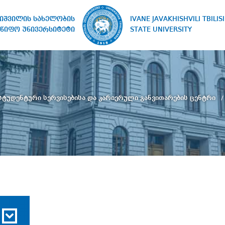
IVANE JAVAKHISHVILI TBILISI
ხიშვილის სახელობის
STATE UNIVERSITY
წიფო უნივერსიტეტი
სტუდენტური სერვისებისა და კარიერული განვითარების ცენტრი