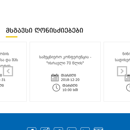
ᲛᲡᲒᲐᲕᲡᲘ ᲦᲝᲜᲘᲡᲫᲘᲔᲑᲔᲑᲘ
ობის
ნინ
სამეცნიერო კონფერენცია -
სა და შპს
სადისე
"ისრაელი 70 წლის"
შორის
ი
თარიღი
-31
2018-12-20
ღი
თარიღი
10:00 სთ